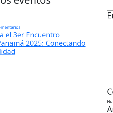
E
omentarios
a el 3er Encuentro
t Panamá 2025: Conectando
lidad
C
No
A