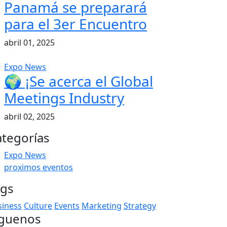
Panamá se preparará
para el 3er Encuentro
abril 01, 2025
Expo News
🌍 ¡Se acerca el Global
Meetings Industry
abril 02, 2025
ategorías
Expo News
proximos eventos
ags
siness
Culture
Events
Marketing
Strategy
íguenos